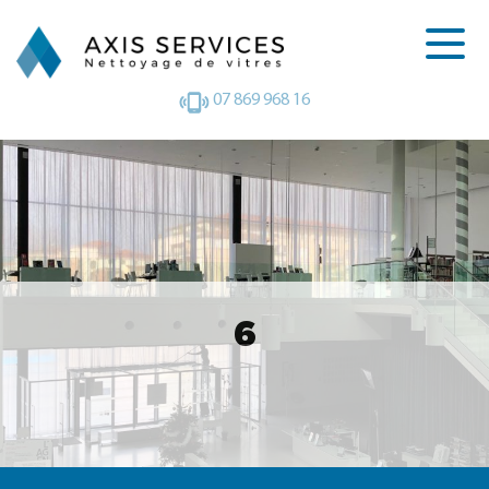
07 869 968 16
6