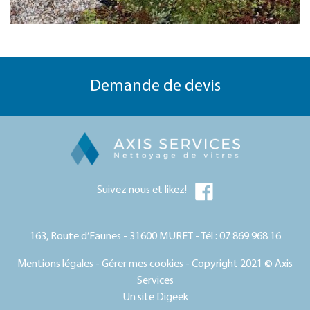
Demande de devis
Suivez nous et likez!
163, Route d’Eaunes - 31600 MURET - Tél :
07 869 968 16
Mentions légales
-
Gérer mes cookies
- Copyright 2021 © Axis
Services
Un site
Digeek