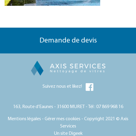
Demande de devis
Suivez nous et likez!
163, Route d’Eaunes - 31600 MURET - Tél :
07 869 968 16
Mentions légales
-
Gérer mes cookies
- Copyright 2021 © Axis
Services
Un site
Digeek