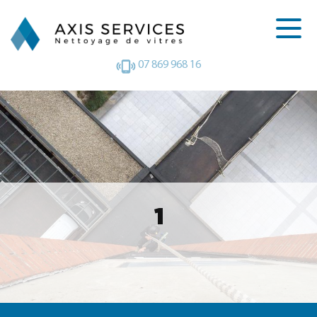
07 869 968 16
1