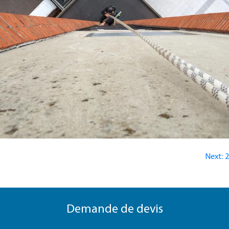
Navigation
Next:
2
de
l’article
Demande de devis